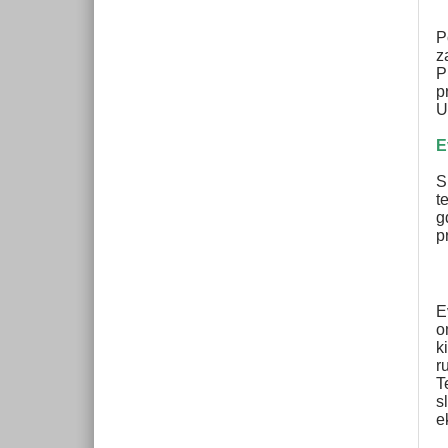
P
z
P
p
U
E
S
t
g
p
E
o
k
r
T
s
e