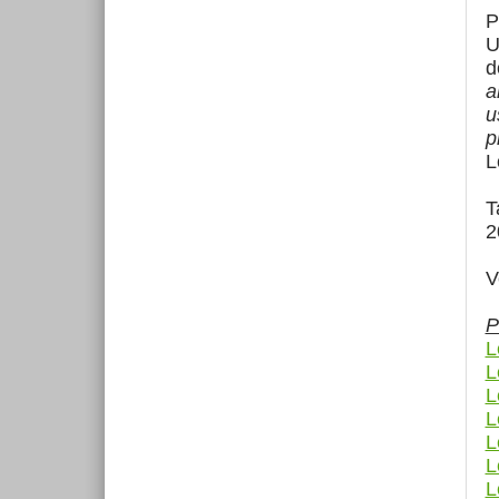
P
U
d
a
u
p
L
T
2
V
P
L
L
L
L
L
L
L