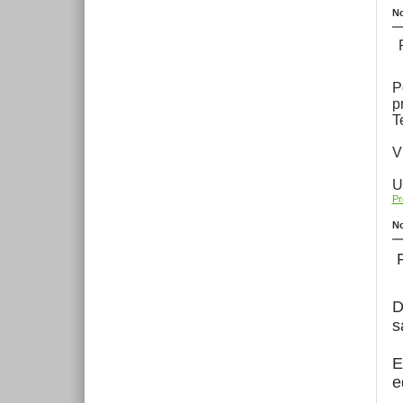
No
P
P
p
T
V
U
Pr
No
P
D
s
E
e