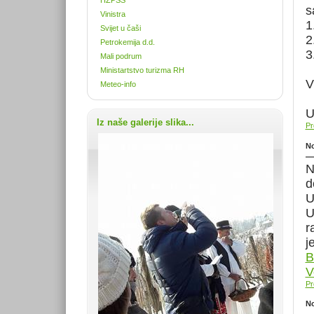
s
Vinistra
1
Svijet u čaši
2
Petrokemija d.d.
3
Mali podrum
Ministartstvo turizma RH
V
Meteo-info
U
Iz naše galerije slika...
Pr
No
N
d
U
U
r
j
B
V
Pr
No