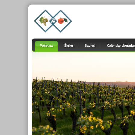
Početna
Škrlet
Savjeti
Kalendar događan