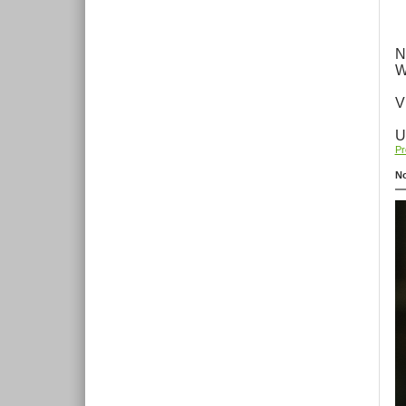
N
W
V
U
Pr
No