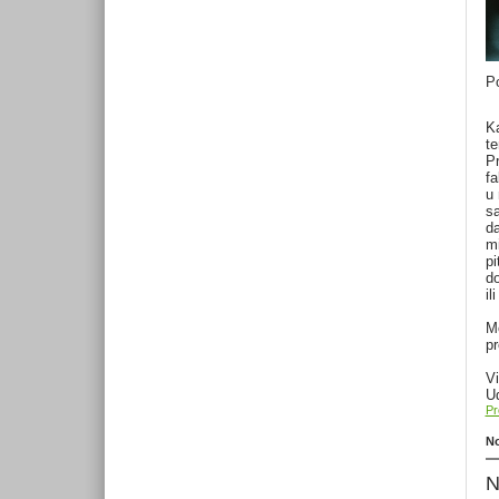
Po
Ka
te
Pr
fa
u 
sa
da
mi
pi
do
il
Mo
pr
Vi
U
Pr
No
N