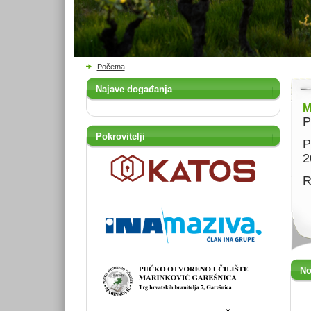
Početna
Najave događanja
M
P
Pokrovitelji
P
2
R
No