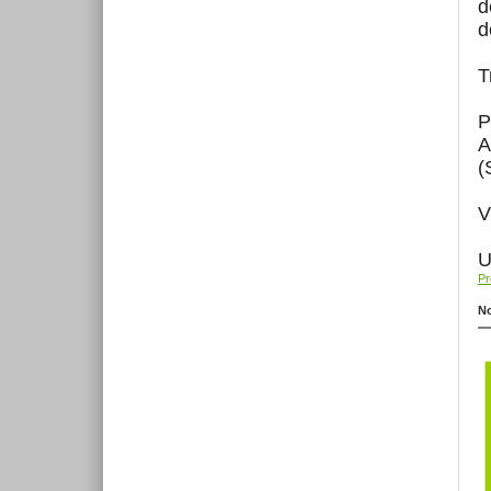
d
d
T
P
A
(
V
U
Pr
No