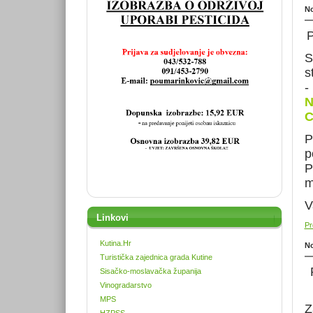
No
P
S
s
-
N
P
p
P
m
V
Linkovi
Pr
Kutina.Hr
No
Turistička zajednica grada Kutine
P
Sisačko-moslavačka županija
Vinogradarstvo
MPS
Z
HZPSS