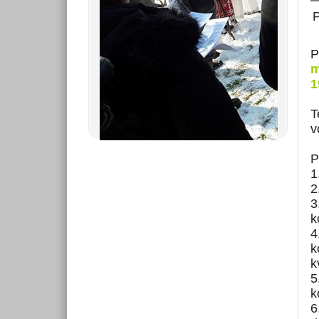
P
P
m
1
T
v
P
1
2
3
k
4
k
k
5
k
6