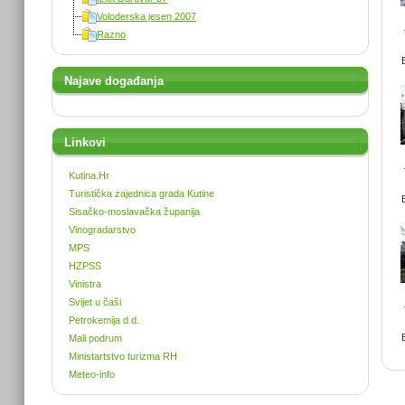
Voloderska jesen 2007
Razno
Najave događanja
Linkovi
Kutina.Hr
Turistička zajednica grada Kutine
Sisačko-moslavačka županija
Vinogradarstvo
MPS
HZPSS
Vinistra
Svijet u čaši
Petrokemija d.d.
Mali podrum
Ministartstvo turizma RH
Meteo-info