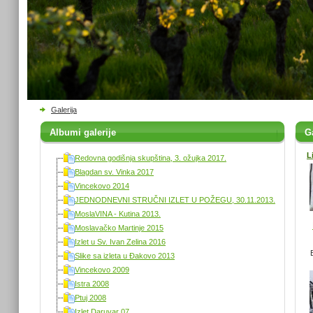
Galerija
Albumi galerije
Ga
L
Redovna godišnja skupština, 3. ožujka 2017.
Blagdan sv. Vinka 2017
Vincekovo 2014
JEDNODNEVNI STRUČNI IZLET U POŽEGU, 30.11.2013.
MoslaVINA - Kutina 2013.
Moslavačko Martinje 2015
Izlet u Sv. Ivan Zelina 2016
Slike sa izleta u Đakovo 2013
Vincekovo 2009
Istra 2008
Ptuj 2008
Izlet Daruvar 07