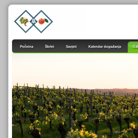
Početna
Škrlet
Savjeti
Kalendar događanja
Gal