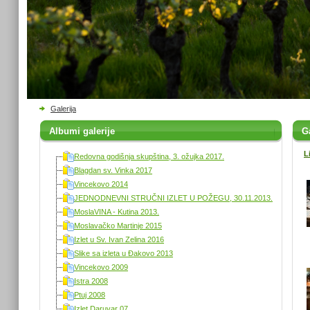
Galerija
Albumi galerije
Ga
L
Redovna godišnja skupština, 3. ožujka 2017.
Blagdan sv. Vinka 2017
Vincekovo 2014
JEDNODNEVNI STRUČNI IZLET U POŽEGU, 30.11.2013.
MoslaVINA - Kutina 2013.
Moslavačko Martinje 2015
Izlet u Sv. Ivan Zelina 2016
Slike sa izleta u Đakovo 2013
Vincekovo 2009
Istra 2008
Ptuj 2008
Izlet Daruvar 07