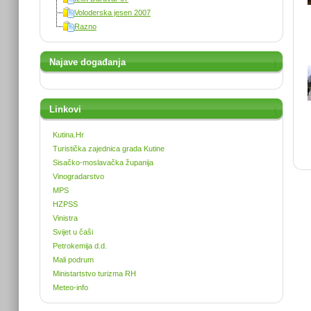
Voloderska jesen 2007
Razno
Najave događanja
Linkovi
Kutina.Hr
Turistička zajednica grada Kutine
Sisačko-moslavačka županija
Vinogradarstvo
MPS
HZPSS
Vinistra
Svijet u čaši
Petrokemija d.d.
Mali podrum
Ministartstvo turizma RH
Meteo-info