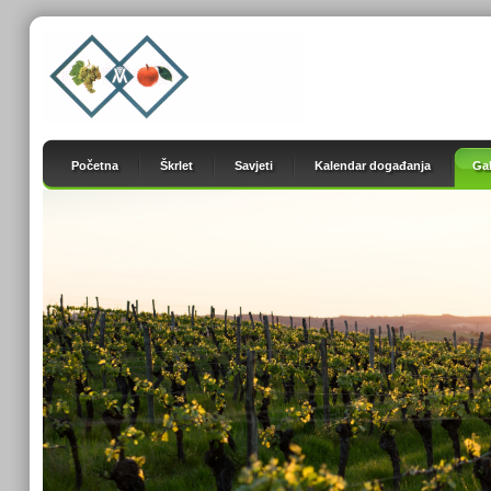
Početna
Škrlet
Savjeti
Kalendar događanja
Gal