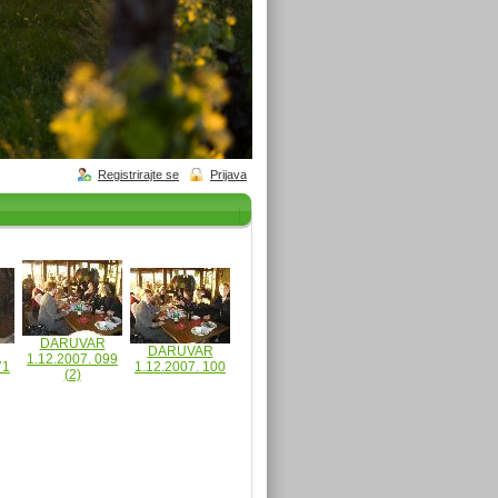
Registrirajte se
Prijava
DARUVAR
DARUVAR
1.12.2007. 099
71
1.12.2007. 100
(2)