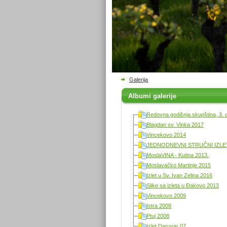
Galerija
Albumi galerije
Redovna godišnja skupština, 3. 
Blagdan sv. Vinka 2017
Vincekovo 2014
JEDNODNEVNI STRUČNI IZLET 
MoslaVINA - Kutina 2013.
Moslavačko Martinje 2015
Izlet u Sv. Ivan Zelina 2016
Slike sa izleta u Đakovo 2013
Vincekovo 2009
Istra 2008
Ptuj 2008
Izlet Daruvar 07