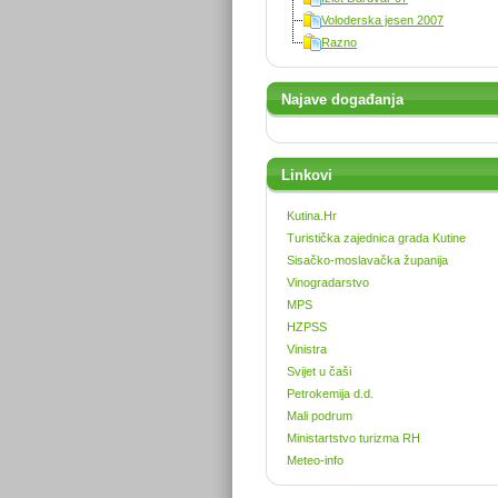
Voloderska jesen 2007
Razno
Najave događanja
Linkovi
Kutina.Hr
Turistička zajednica grada Kutine
Sisačko-moslavačka županija
Vinogradarstvo
MPS
HZPSS
Vinistra
Svijet u čaši
Petrokemija d.d.
Mali podrum
Ministartstvo turizma RH
Meteo-info