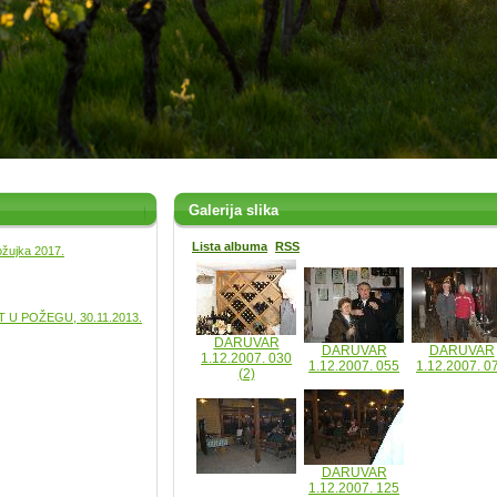
Galerija slika
Lista albuma
RSS
ožujka 2017.
U POŽEGU, 30.11.2013.
DARUVAR
DARUVAR
DARUVAR
1.12.2007. 030
1.12.2007. 055
1.12.2007. 0
(2)
DARUVAR
1.12.2007. 125