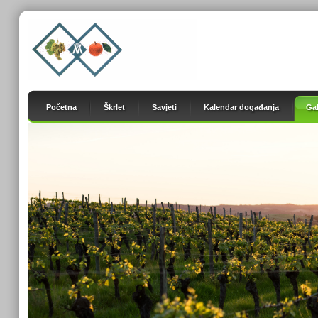
Početna
Škrlet
Savjeti
Kalendar događanja
Gal