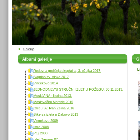
Galerija
Albumi galerije
Ga
L
Redovna godišnja skupština, 3. ožujka 2017.
Blagdan sv. Vinka 2017
Vincekovo 2014
JEDNODNEVNI STRUČNI IZLET U POŽEGU, 30.11.2013.
MoslaVINA - Kutina 2013.
Moslavačko Martinje 2015
Izlet u Sv. Ivan Zelina 2016
Slike sa izleta u Đakovo 2013
Vincekovo 2009
Istra 2008
Ptuj 2008
Izlet Daruvar 07