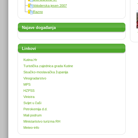
Voloderska jesen 2007
Razno
Najave događanja
Linkovi
Kutina.Hr
Turistička zajednica grada Kutine
Sisačko-moslavačka županija
Vinogradarstvo
MPS
HZPSS
Vinistra
Svijet u čaši
Petrokemija d.d.
Mali podrum
Ministartstvo turizma RH
Meteo-info