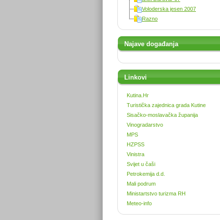
Voloderska jesen 2007
Razno
Najave događanja
Linkovi
Kutina.Hr
Turistička zajednica grada Kutine
Sisačko-moslavačka županija
Vinogradarstvo
MPS
HZPSS
Vinistra
Svijet u čaši
Petrokemija d.d.
Mali podrum
Ministartstvo turizma RH
Meteo-info