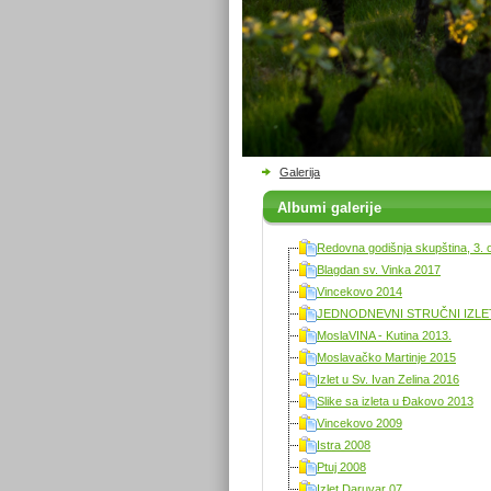
Galerija
Albumi galerije
Redovna godišnja skupština, 3. 
Blagdan sv. Vinka 2017
Vincekovo 2014
JEDNODNEVNI STRUČNI IZLET 
MoslaVINA - Kutina 2013.
Moslavačko Martinje 2015
Izlet u Sv. Ivan Zelina 2016
Slike sa izleta u Đakovo 2013
Vincekovo 2009
Istra 2008
Ptuj 2008
Izlet Daruvar 07