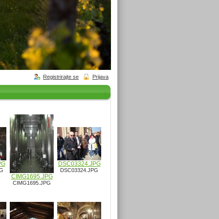
Registrirajte se
Prijava
PG
DSC03324.JPG
PG
DSC03324.JPG
CIMG1695.JPG
CIMG1695.JPG