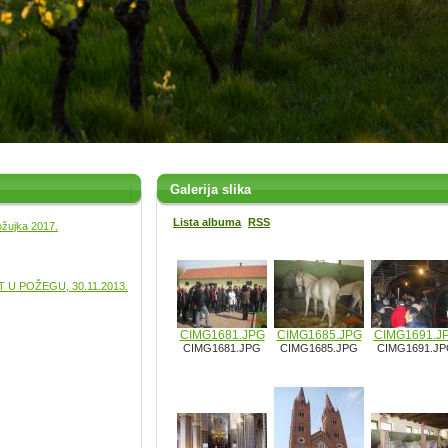
Galerija slika
Lista albuma
RSS
ožujka 2017.
U POŽEGU, 30.11.2013.
CIMG1681.JPG
CIMG1685.JPG
CIMG1691.J
CIMG1681.JPG
CIMG1685.JPG
CIMG1691.J