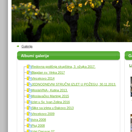
Galerija
Albumi galerije
Ga
L
Redovna godišnja skupština, 3. ožujka 2017.
Blagdan sv. Vinka 2017
Vincekovo 2014
JEDNODNEVNI STRUČNI IZLET U POŽEGU, 30.11.2013.
MoslaVINA - Kutina 2013.
Moslavačko Martinje 2015
Izlet u Sv. Ivan Zelina 2016
Slike sa izleta u Đakovo 2013
Vincekovo 2009
Istra 2008
Ptuj 2008
Izlet Daruvar 07