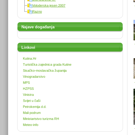
Voloderska jesen 2007
Razno
Najave događanja
Linkovi
Kutina.Hr
Turistička zajednica grada Kutine
Sisačko-moslavačka županija
Vinogradarstvo
MPS
HZPSS
Vinistra
Svijet u čaši
Petrokemija d.d.
Mali podrum
Ministartstvo turizma RH
Meteo-info