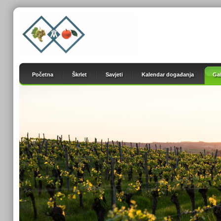
Početna
Škrlet
Savjeti
Kalendar događanja
Gal