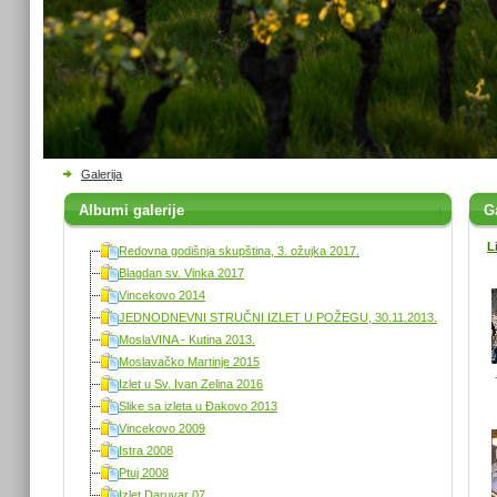
Galerija
Albumi galerije
Ga
L
Redovna godišnja skupština, 3. ožujka 2017.
Blagdan sv. Vinka 2017
Vincekovo 2014
JEDNODNEVNI STRUČNI IZLET U POŽEGU, 30.11.2013.
MoslaVINA - Kutina 2013.
Moslavačko Martinje 2015
Izlet u Sv. Ivan Zelina 2016
Slike sa izleta u Đakovo 2013
Vincekovo 2009
Istra 2008
Ptuj 2008
Izlet Daruvar 07