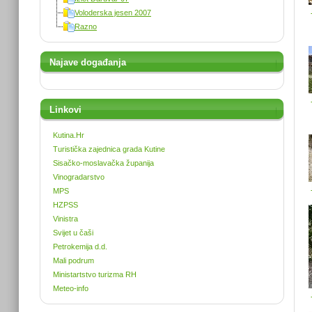
Voloderska jesen 2007
Razno
Najave događanja
Linkovi
Kutina.Hr
Turistička zajednica grada Kutine
Sisačko-moslavačka županija
Vinogradarstvo
MPS
HZPSS
Vinistra
Svijet u čaši
Petrokemija d.d.
Mali podrum
Ministartstvo turizma RH
Meteo-info