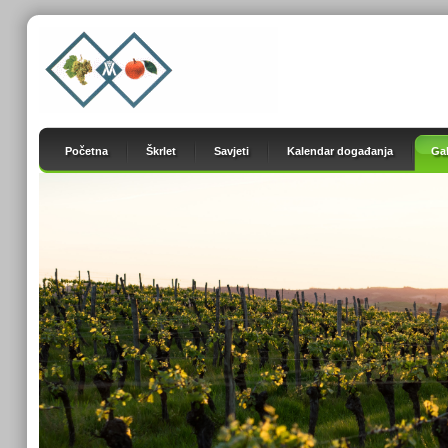
Početna
Škrlet
Savjeti
Kalendar događanja
Gal