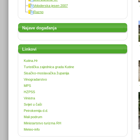
Voloderska jesen 2007
Razno
Najave događanja
Linkovi
Kutina.Hr
Turistička zajednica grada Kutine
Sisačko-moslavačka županija
Vinogradarstvo
MPS
HZPSS
Vinistra
Svijet u čaši
Petrokemija d.d.
Mali podrum
Ministartstvo turizma RH
Meteo-info