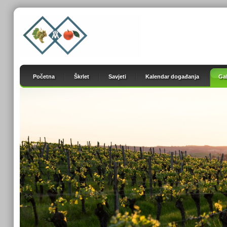
Početna
Škrlet
Savjeti
Kalendar događanja
Gal