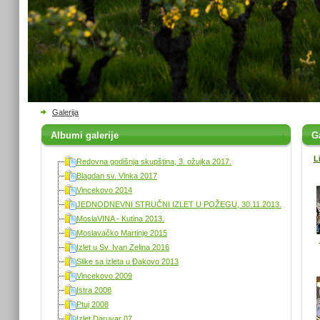
Galerija
Albumi galerije
Ga
L
Redovna godišnja skupština, 3. ožujka 2017.
Blagdan sv. Vinka 2017
Vincekovo 2014
JEDNODNEVNI STRUČNI IZLET U POŽEGU, 30.11.2013.
MoslaVINA - Kutina 2013.
Moslavačko Martinje 2015
Izlet u Sv. Ivan Zelina 2016
Slike sa izleta u Đakovo 2013
Vincekovo 2009
Istra 2008
Ptuj 2008
Izlet Daruvar 07