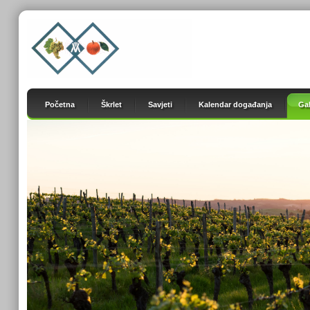
Početna
Škrlet
Savjeti
Kalendar događanja
Gal