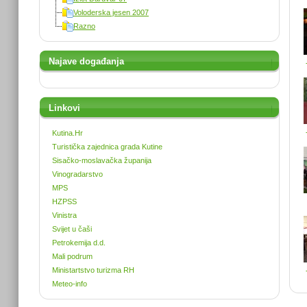
Voloderska jesen 2007
Razno
Najave događanja
Linkovi
Kutina.Hr
Turistička zajednica grada Kutine
Sisačko-moslavačka županija
Vinogradarstvo
MPS
HZPSS
Vinistra
Svijet u čaši
Petrokemija d.d.
Mali podrum
Ministartstvo turizma RH
Meteo-info