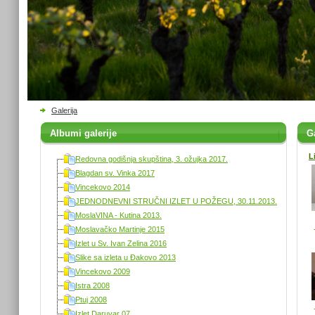
Galerija
Albumi galerije
Ga
L
Redovna godišnja skupština, 3. ožujka 2017.
Blagdan sv. Vinka 2017
Vincekovo 2014
JEDNODNEVNI STRUČNI IZLET U POŽEGU, 30.11.2013.
MoslaVINA - Kutina 2013.
Moslavačko Martinje 2015
Izlet u Sv. Ivan Zelina 2016
Slike sa izleta u Đakovo 2013
Vincekovo 2009
Istra 2008
Ptuj 2008
Izlet Daruvar 07