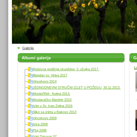
Galerija
Albumi galerije
Ga
L
Redovna godišnja skupština, 3. ožujka 2017.
Blagdan sv. Vinka 2017
Vincekovo 2014
JEDNODNEVNI STRUČNI IZLET U POŽEGU, 30.11.2013.
MoslaVINA - Kutina 2013.
Moslavačko Martinje 2015
Izlet u Sv. Ivan Zelina 2016
Slike sa izleta u Đakovo 2013
Vincekovo 2009
Istra 2008
Ptuj 2008
Izlet Daruvar 07