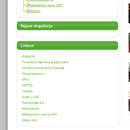
Voloderska jesen 2007
Razno
Najave događanja
Linkovi
Kutina.Hr
Turistička zajednica grada Kutine
Sisačko-moslavačka županija
Vinogradarstvo
MPS
HZPSS
Vinistra
Svijet u čaši
Petrokemija d.d.
Mali podrum
Ministartstvo turizma RH
Meteo-info