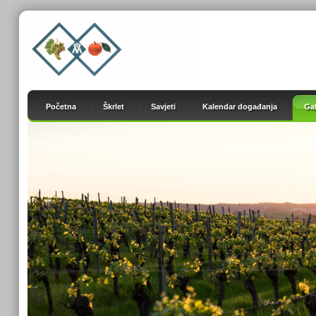
Početna
Škrlet
Savjeti
Kalendar događanja
Gal