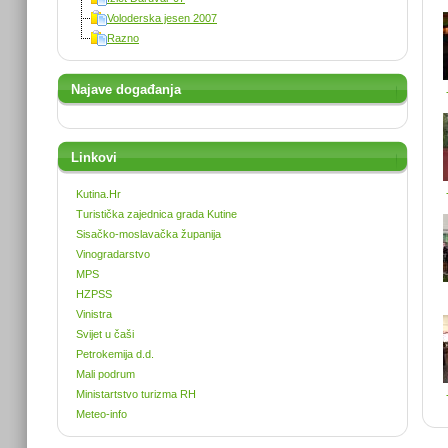
Voloderska jesen 2007
Razno
Najave događanja
Linkovi
Kutina.Hr
Turistička zajednica grada Kutine
Sisačko-moslavačka županija
Vinogradarstvo
MPS
HZPSS
Vinistra
Svijet u čaši
Petrokemija d.d.
Mali podrum
Ministartstvo turizma RH
Meteo-info