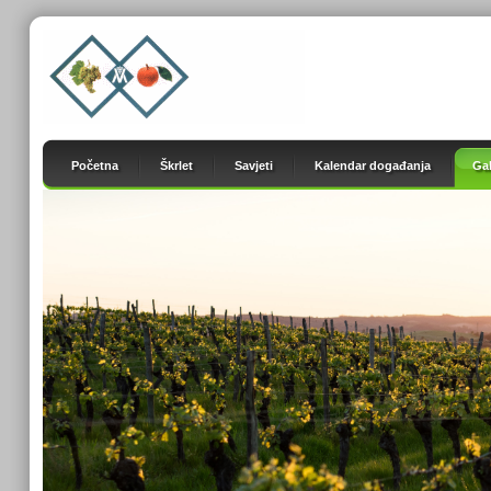
Početna
Škrlet
Savjeti
Kalendar događanja
Gal