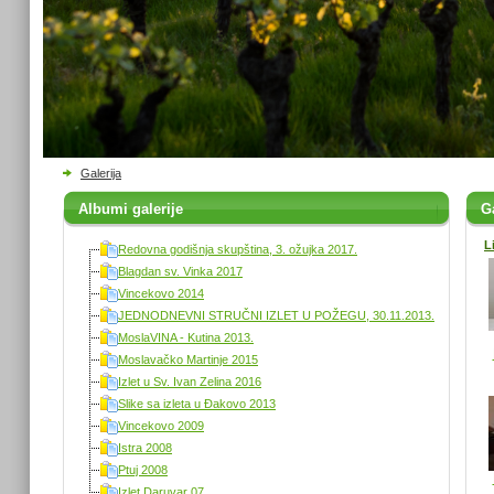
Galerija
Albumi galerije
Ga
L
Redovna godišnja skupština, 3. ožujka 2017.
Blagdan sv. Vinka 2017
Vincekovo 2014
JEDNODNEVNI STRUČNI IZLET U POŽEGU, 30.11.2013.
MoslaVINA - Kutina 2013.
Moslavačko Martinje 2015
Izlet u Sv. Ivan Zelina 2016
Slike sa izleta u Đakovo 2013
Vincekovo 2009
Istra 2008
Ptuj 2008
Izlet Daruvar 07