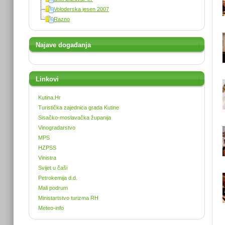
Voloderska jesen 2007
Razno
Najave događanja
Linkovi
Kutina.Hr
Turistička zajednica grada Kutine
Sisačko-moslavačka županija
Vinogradarstvo
MPS
HZPSS
Vinistra
Svijet u čaši
Petrokemija d.d.
Mali podrum
Ministartstvo turizma RH
Meteo-info