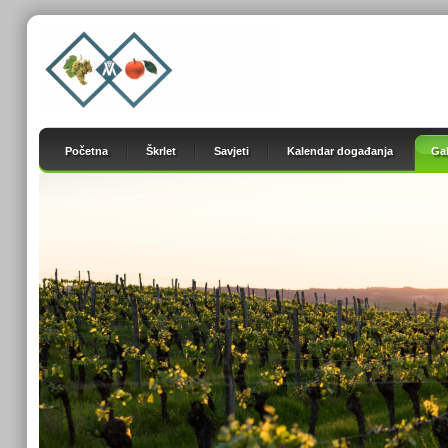
Početna
Škrlet
Savjeti
Kalendar događanja
Gal