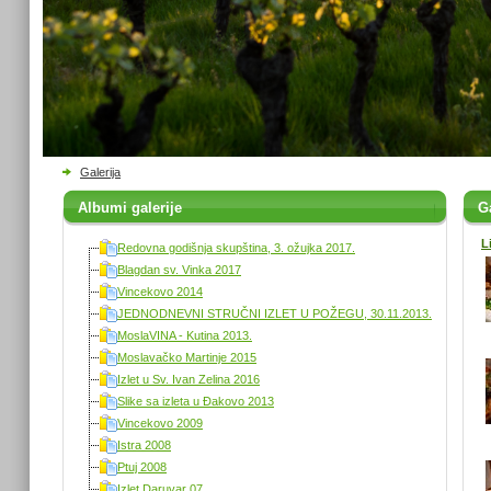
Galerija
Albumi galerije
Ga
L
Redovna godišnja skupština, 3. ožujka 2017.
Blagdan sv. Vinka 2017
Vincekovo 2014
JEDNODNEVNI STRUČNI IZLET U POŽEGU, 30.11.2013.
MoslaVINA - Kutina 2013.
Moslavačko Martinje 2015
Izlet u Sv. Ivan Zelina 2016
Slike sa izleta u Đakovo 2013
Vincekovo 2009
Istra 2008
Ptuj 2008
Izlet Daruvar 07