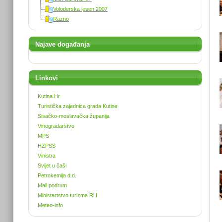
Voloderska jesen 2007
Razno
Najave događanja
Linkovi
Kutina.Hr
Turistička zajednica grada Kutine
Sisačko-moslavačka županija
Vinogradarstvo
MPS
HZPSS
Vinistra
Svijet u čaši
Petrokemija d.d.
Mali podrum
Ministartstvo turizma RH
Meteo-info