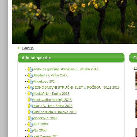
Galerija
Albumi galerije
Ga
L
Redovna godišnja skupština, 3. ožujka 2017.
Blagdan sv. Vinka 2017
Vincekovo 2014
JEDNODNEVNI STRUČNI IZLET U POŽEGU, 30.11.2013.
MoslaVINA - Kutina 2013.
Moslavačko Martinje 2015
Izlet u Sv. Ivan Zelina 2016
Slike sa izleta u Đakovo 2013
Vincekovo 2009
Istra 2008
Ptuj 2008
Izlet Daruvar 07