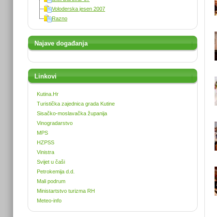
Voloderska jesen 2007
Razno
Najave događanja
Linkovi
Kutina.Hr
Turistička zajednica grada Kutine
Sisačko-moslavačka županija
Vinogradarstvo
MPS
HZPSS
Vinistra
Svijet u čaši
Petrokemija d.d.
Mali podrum
Ministartstvo turizma RH
Meteo-info