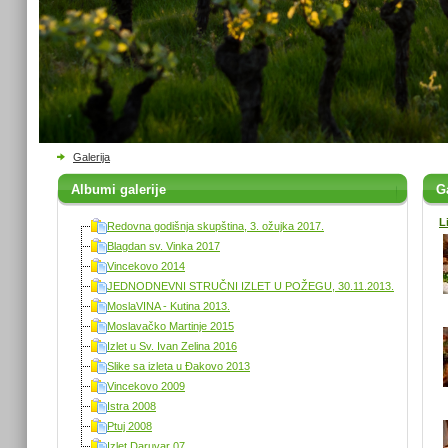
Galerija
Albumi galerije
Ga
L
Redovna godišnja skupština, 3. ožujka 2017.
Blagdan sv. Vinka 2017
Vincekovo 2014
JEDNODNEVNI STRUČNI IZLET U POŽEGU, 30.11.2013.
MoslaVINA - Kutina 2013.
Moslavačko Martinje 2015
Izlet u Sv. Ivan Zelina 2016
Slike sa izleta u Đakovo 2013
Vincekovo 2009
Istra 2008
Ptuj 2008
Izlet Daruvar 07