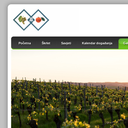
Početna
Škrlet
Savjeti
Kalendar događanja
Gal