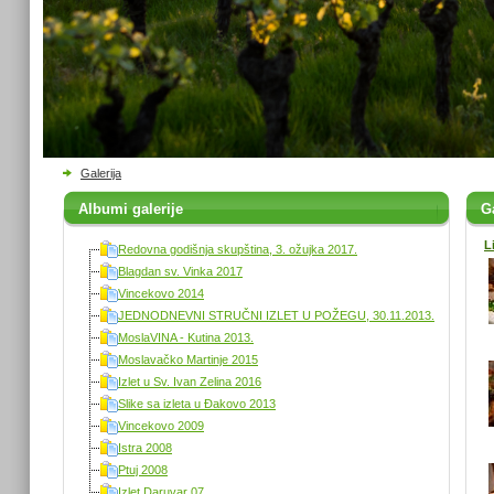
Galerija
Albumi galerije
Ga
L
Redovna godišnja skupština, 3. ožujka 2017.
Blagdan sv. Vinka 2017
Vincekovo 2014
JEDNODNEVNI STRUČNI IZLET U POŽEGU, 30.11.2013.
MoslaVINA - Kutina 2013.
Moslavačko Martinje 2015
Izlet u Sv. Ivan Zelina 2016
Slike sa izleta u Đakovo 2013
Vincekovo 2009
Istra 2008
Ptuj 2008
Izlet Daruvar 07