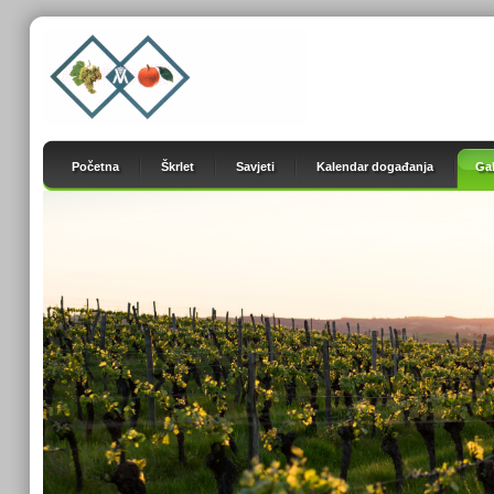
Početna
Škrlet
Savjeti
Kalendar događanja
Gal