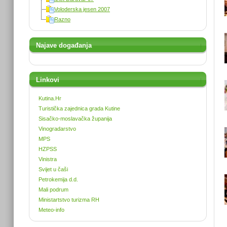
Voloderska jesen 2007
Razno
Najave događanja
Linkovi
Kutina.Hr
Turistička zajednica grada Kutine
Sisačko-moslavačka županija
Vinogradarstvo
MPS
HZPSS
Vinistra
Svijet u čaši
Petrokemija d.d.
Mali podrum
Ministartstvo turizma RH
Meteo-info