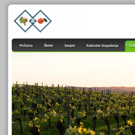
Početna
Škrlet
Savjeti
Kalendar događanja
Gal