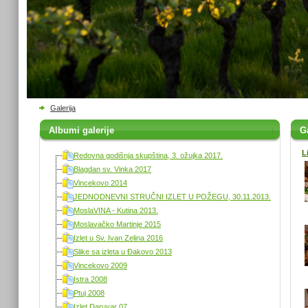
Galerija
Albumi galerije
Ga
L
Redovna godišnja skupština, 3. ožujka 2017.
Blagdan sv. Vinka 2017
Vincekovo 2014
JEDNODNEVNI STRUČNI IZLET U POŽEGU, 30.11.2013.
MoslaVINA - Kutina 2013.
Moslavačko Martinje 2015
Izlet u Sv. Ivan Zelina 2016
Slike sa izleta u Đakovo 2013
Vincekovo 2009
Istra 2008
Ptuj 2008
Izlet Daruvar 07