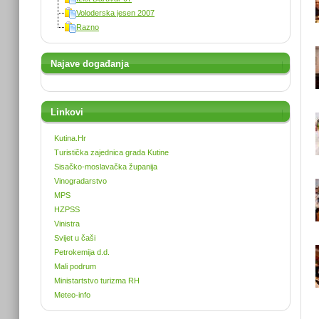
Voloderska jesen 2007
Razno
Najave događanja
Linkovi
Kutina.Hr
Turistička zajednica grada Kutine
Sisačko-moslavačka županija
Vinogradarstvo
MPS
HZPSS
Vinistra
Svijet u čaši
Petrokemija d.d.
Mali podrum
Ministartstvo turizma RH
Meteo-info