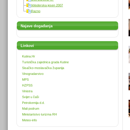
Voloderska jesen 2007
Razno
Najave događanja
Linkovi
Kutina.Hr
Turistička zajednica grada Kutine
Sisačko-moslavačka županija
Vinogradarstvo
MPS
HZPSS
Vinistra
Svijet u čaši
Petrokemija d.d.
Mali podrum
Ministartstvo turizma RH
Meteo-info