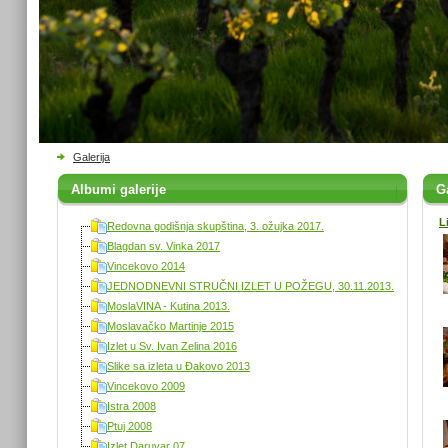
Galerija
Albumi galerije
Ga
L
Redovna godišnja skupština, 3. ožujka 2017.
Blagdan sv. Vinka 2017
Vincekovo 2014
JEDNODNEVNI STRUČNI IZLET U POŽEGU, 30.11.2013.
MoslaVINA - Kutina 2013.
Moslavačko Martinje 2015
Izlet u Sv. Ivan Zelina 2016
Slike sa izleta u Đakovo 2013
Vincekovo 2009
Istra 2008
Ptuj 2008
Izlet Daruvar 07