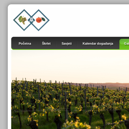
Početna
Škrlet
Savjeti
Kalendar događanja
Gal