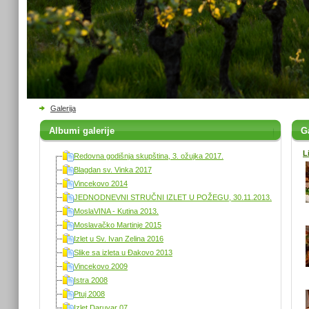
Galerija
Albumi galerije
Ga
L
Redovna godišnja skupština, 3. ožujka 2017.
Blagdan sv. Vinka 2017
Vincekovo 2014
JEDNODNEVNI STRUČNI IZLET U POŽEGU, 30.11.2013.
MoslaVINA - Kutina 2013.
Moslavačko Martinje 2015
Izlet u Sv. Ivan Zelina 2016
Slike sa izleta u Đakovo 2013
Vincekovo 2009
Istra 2008
Ptuj 2008
Izlet Daruvar 07