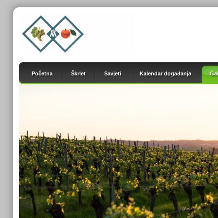
Početna
Škrlet
Savjeti
Kalendar događanja
Gal