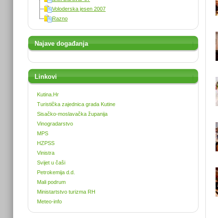
Voloderska jesen 2007
Razno
Najave događanja
Linkovi
Kutina.Hr
Turistička zajednica grada Kutine
Sisačko-moslavačka županija
Vinogradarstvo
MPS
HZPSS
Vinistra
Svijet u čaši
Petrokemija d.d.
Mali podrum
Ministartstvo turizma RH
Meteo-info