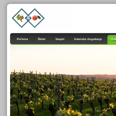
Početna
Škrlet
Savjeti
Kalendar događanja
Gal