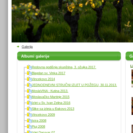
Galerija
Albumi galerije
Ga
L
Redovna godišnja skupština, 3. ožujka 2017.
Blagdan sv. Vinka 2017
Vincekovo 2014
JEDNODNEVNI STRUČNI IZLET U POŽEGU, 30.11.2013.
MoslaVINA - Kutina 2013.
Moslavačko Martinje 2015
Izlet u Sv. Ivan Zelina 2016
Slike sa izleta u Đakovo 2013
Vincekovo 2009
Istra 2008
Ptuj 2008
Izlet Daruvar 07