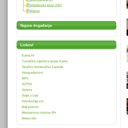
Voloderska jesen 2007
Razno
Najave događanja
Linkovi
Kutina.Hr
Turistička zajednica grada Kutine
Sisačko-moslavačka županija
Vinogradarstvo
MPS
HZPSS
Vinistra
Svijet u čaši
Petrokemija d.d.
Mali podrum
Ministartstvo turizma RH
Meteo-info