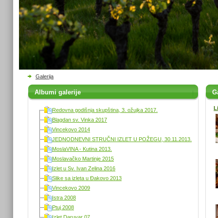
Galerija
Albumi galerije
Ga
L
Redovna godišnja skupština, 3. ožujka 2017.
Blagdan sv. Vinka 2017
Vincekovo 2014
JEDNODNEVNI STRUČNI IZLET U POŽEGU, 30.11.2013.
MoslaVINA - Kutina 2013.
Moslavačko Martinje 2015
Izlet u Sv. Ivan Zelina 2016
Slike sa izleta u Đakovo 2013
Vincekovo 2009
Istra 2008
Ptuj 2008
Izlet Daruvar 07