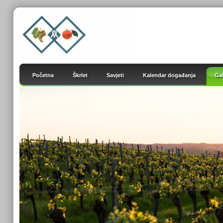
Početna
Škrlet
Savjeti
Kalendar događanja
Gal