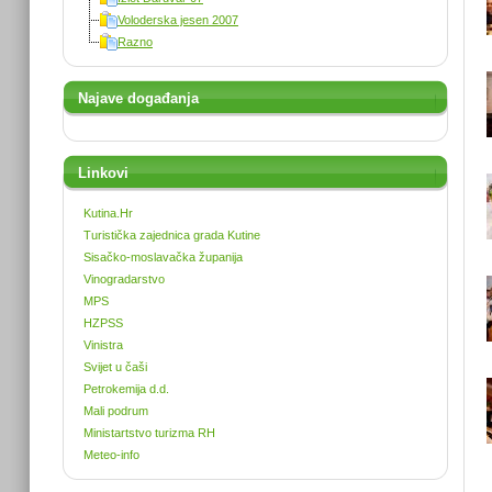
Voloderska jesen 2007
Razno
Najave događanja
Linkovi
Kutina.Hr
Turistička zajednica grada Kutine
Sisačko-moslavačka županija
Vinogradarstvo
MPS
HZPSS
Vinistra
Svijet u čaši
Petrokemija d.d.
Mali podrum
Ministartstvo turizma RH
Meteo-info