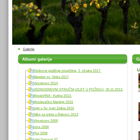
Galerija
Albumi galerije
Ga
L
Redovna godišnja skupština, 3. ožujka 2017.
Blagdan sv. Vinka 2017
Vincekovo 2014
JEDNODNEVNI STRUČNI IZLET U POŽEGU, 30.11.2013.
MoslaVINA - Kutina 2013.
Moslavačko Martinje 2015
Izlet u Sv. Ivan Zelina 2016
Slike sa izleta u Đakovo 2013
Vincekovo 2009
Istra 2008
Ptuj 2008
Izlet Daruvar 07