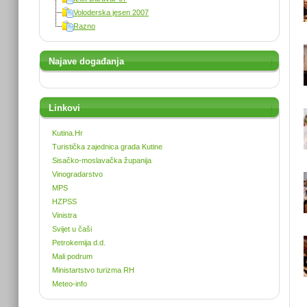
Voloderska jesen 2007
Razno
Najave događanja
Linkovi
Kutina.Hr
Turistička zajednica grada Kutine
Sisačko-moslavačka županija
Vinogradarstvo
MPS
HZPSS
Vinistra
Svijet u čaši
Petrokemija d.d.
Mali podrum
Ministartstvo turizma RH
Meteo-info