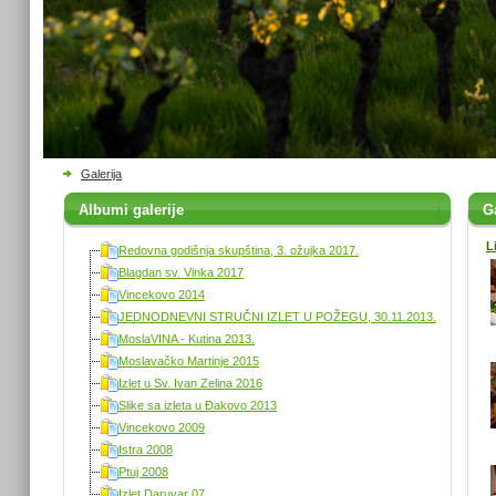
Galerija
Albumi galerije
Ga
L
Redovna godišnja skupština, 3. ožujka 2017.
Blagdan sv. Vinka 2017
Vincekovo 2014
JEDNODNEVNI STRUČNI IZLET U POŽEGU, 30.11.2013.
MoslaVINA - Kutina 2013.
Moslavačko Martinje 2015
Izlet u Sv. Ivan Zelina 2016
Slike sa izleta u Đakovo 2013
Vincekovo 2009
Istra 2008
Ptuj 2008
Izlet Daruvar 07