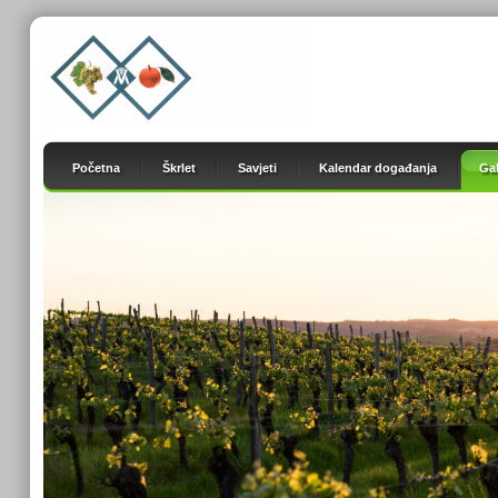
Početna
Škrlet
Savjeti
Kalendar događanja
Gal