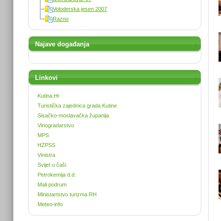
Voloderska jesen 2007
Razno
Najave događanja
Linkovi
Kutina.Hr
Turistička zajednica grada Kutine
Sisačko-moslavačka županija
Vinogradarstvo
MPS
HZPSS
Vinistra
Svijet u čaši
Petrokemija d.d.
Mali podrum
Ministartstvo turizma RH
Meteo-info