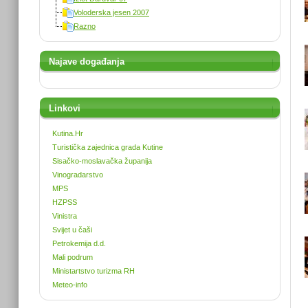
Voloderska jesen 2007
Razno
Najave događanja
Linkovi
Kutina.Hr
Turistička zajednica grada Kutine
Sisačko-moslavačka županija
Vinogradarstvo
MPS
HZPSS
Vinistra
Svijet u čaši
Petrokemija d.d.
Mali podrum
Ministartstvo turizma RH
Meteo-info