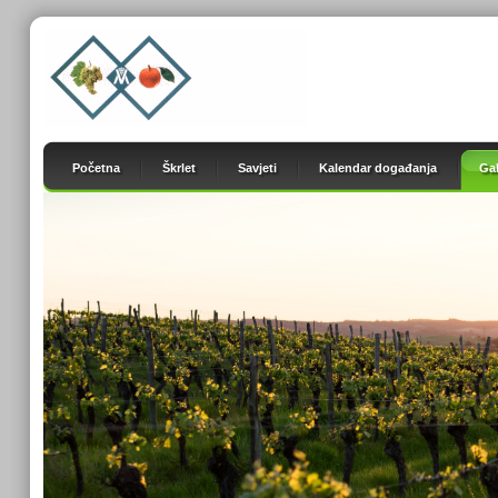
Početna
Škrlet
Savjeti
Kalendar događanja
Gal