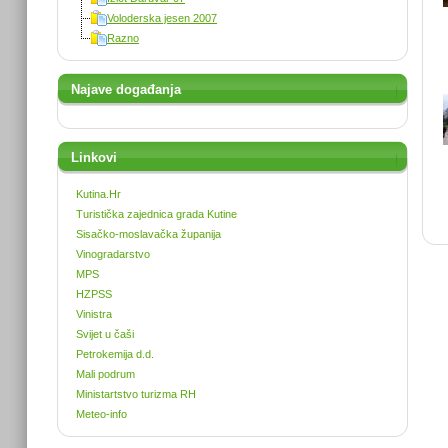
Voloderska jesen 2007
Razno
Najave događanja
Linkovi
Kutina.Hr
Turistička zajednica grada Kutine
Sisačko-moslavačka županija
Vinogradarstvo
MPS
HZPSS
Vinistra
Svijet u čaši
Petrokemija d.d.
Mali podrum
Ministartstvo turizma RH
Meteo-info