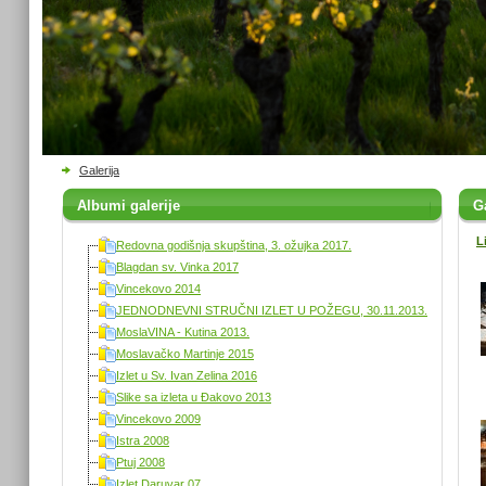
Galerija
Albumi galerije
Ga
L
Redovna godišnja skupština, 3. ožujka 2017.
Blagdan sv. Vinka 2017
Vincekovo 2014
JEDNODNEVNI STRUČNI IZLET U POŽEGU, 30.11.2013.
MoslaVINA - Kutina 2013.
Moslavačko Martinje 2015
Izlet u Sv. Ivan Zelina 2016
Slike sa izleta u Đakovo 2013
Vincekovo 2009
Istra 2008
Ptuj 2008
Izlet Daruvar 07