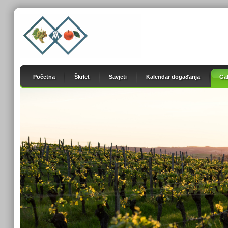
Početna
Škrlet
Savjeti
Kalendar događanja
Gal