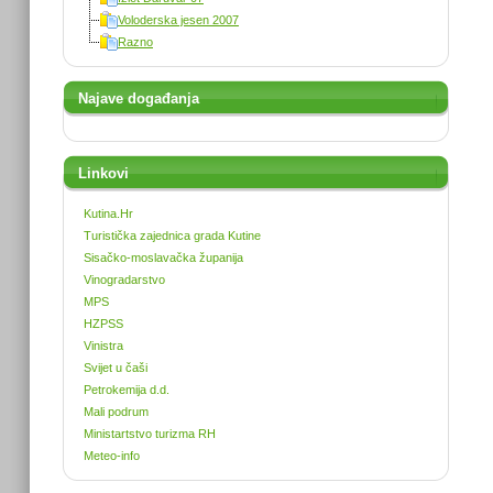
Voloderska jesen 2007
Razno
Najave događanja
Linkovi
Kutina.Hr
Turistička zajednica grada Kutine
Sisačko-moslavačka županija
Vinogradarstvo
MPS
HZPSS
Vinistra
Svijet u čaši
Petrokemija d.d.
Mali podrum
Ministartstvo turizma RH
Meteo-info