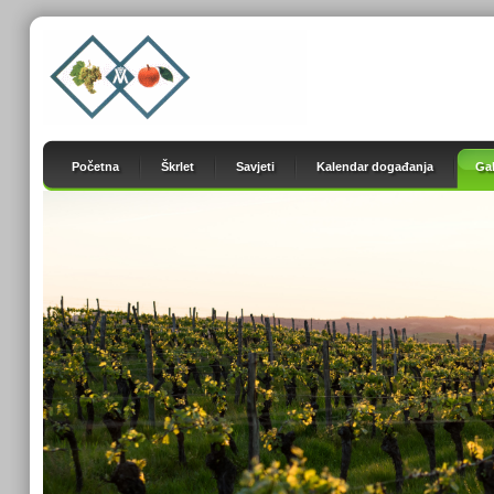
Početna
Škrlet
Savjeti
Kalendar događanja
Gal