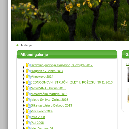
Galerija
Albumi galerije
Ga
L
Redovna godišnja skupština, 3. ožujka 2017.
Blagdan sv. Vinka 2017
Vincekovo 2014
JEDNODNEVNI STRUČNI IZLET U POŽEGU, 30.11.2013.
MoslaVINA - Kutina 2013.
Moslavačko Martinje 2015
Izlet u Sv. Ivan Zelina 2016
Slike sa izleta u Đakovo 2013
Vincekovo 2009
Istra 2008
Ptuj 2008
Izlet Daruvar 07