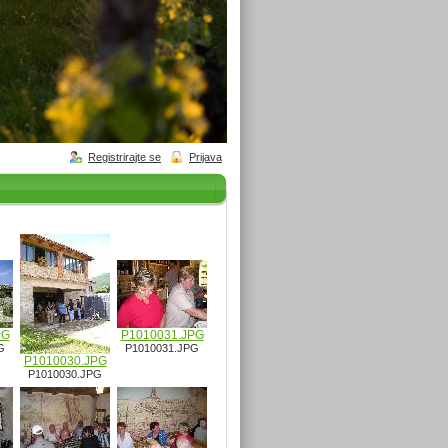
Registrirajte se
Prijava
PG
P1010031.JPG
G
P1010031.JPG
P1010030.JPG
P1010030.JPG