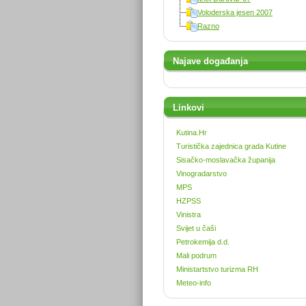
Voloderska jesen 2007
Razno
Najave događanja
Linkovi
Kutina.Hr
Turistička zajednica grada Kutine
Sisačko-moslavačka županija
Vinogradarstvo
MPS
HZPSS
Vinistra
Svijet u čaši
Petrokemija d.d.
Mali podrum
Ministartstvo turizma RH
Meteo-info