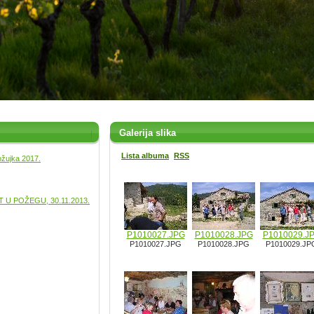
Galerija slika
Lista albuma
RSS
ožujka 2017.
U POŽEGU, 30.11.2013.
P1010027.JPG
P1010028.JPG
P1010029.J
P1010027.JPG
P1010028.JPG
P1010029.JP