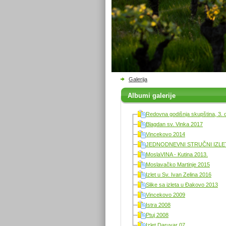
Galerija
Albumi galerije
Redovna godišnja skupština, 3. 
Blagdan sv. Vinka 2017
Vincekovo 2014
JEDNODNEVNI STRUČNI IZLET 
MoslaVINA - Kutina 2013.
Moslavačko Martinje 2015
Izlet u Sv. Ivan Zelina 2016
Slike sa izleta u Đakovo 2013
Vincekovo 2009
Istra 2008
Ptuj 2008
Izlet Daruvar 07