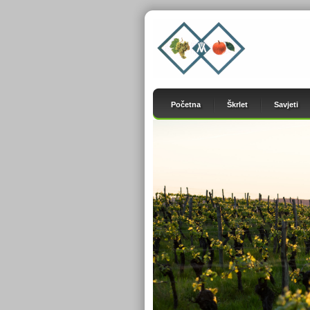
Početna
Škrlet
Savjeti