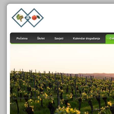
Početna
Škrlet
Savjeti
Kalendar događanja
Gal