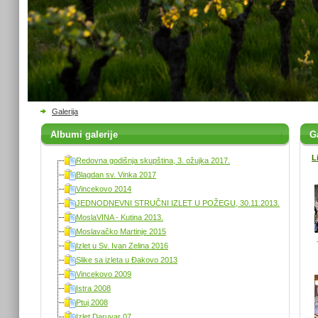
Galerija
Albumi galerije
Ga
L
Redovna godišnja skupština, 3. ožujka 2017.
Blagdan sv. Vinka 2017
Vincekovo 2014
JEDNODNEVNI STRUČNI IZLET U POŽEGU, 30.11.2013.
MoslaVINA - Kutina 2013.
Moslavačko Martinje 2015
Izlet u Sv. Ivan Zelina 2016
Slike sa izleta u Đakovo 2013
Vincekovo 2009
Istra 2008
Ptuj 2008
Izlet Daruvar 07