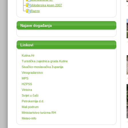
Voloderska jesen 2007
Razno
Najave događanja
Linkovi
Kutina.Hr
Turistička zajednica grada Kutine
Sisačko-moslavačka županija
Vinogradarstvo
MPS
HZPSS
Vinistra
Svijet u čaši
Petrokemija d.d.
Mali podrum
Ministartstvo turizma RH
Meteo-info