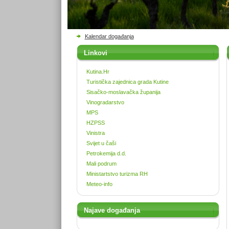
Kalendar događanja
Linkovi
Kutina.Hr
Turistička zajednica grada Kutine
Sisačko-moslavačka županija
Vinogradarstvo
MPS
HZPSS
Vinistra
Svijet u čaši
Petrokemija d.d.
Mali podrum
Ministartstvo turizma RH
Meteo-info
Najave događanja