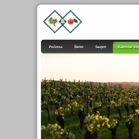
Početna
Škrlet
Savjeti
Kalendar do