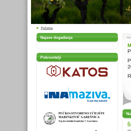
Početna
Najave događanja
M
P
Pokrovitelji
P
2
R
No
Š