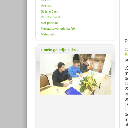
Vinistra
Svijet u čaši
Petrokemija d.d.
Mali podrum
Ministartstvo turizma RH
Meteo-info
P
z
Iz naše galerije slika...
Š
s
„
m
p
z
2
i
s
i
i
p
r
o