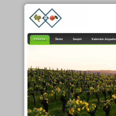
Početna
Škrlet
Savjeti
Kalendar događan