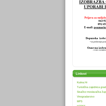
Linkovi
Kutina.Hr
Turistička zajednica grad
Sisačko-moslavačka žup
Vinogradarstvo
MPS
HZPSS