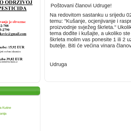
Poštovani članovi Udruge!
Na redovitom sastanku u srijedu 0
temu: "Kušanje, ocjenjivanje i rasp
proizvodnje svježeg škrleta." Ukol
tema dođite i kušajte, a ukoliko ste
škrleta molim vas ponesite 1 ili 2 
butelje. Biti će većina vinara član
Udruga
a Kutine
anija