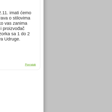
2.11. imati ćemo
rava o stilovima
iko vas zanima
 i proizvođač
uzorka sa 1 do 2
ova Udruge.
Povratak