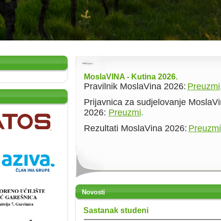
MoslaVINA - Kutina 2026.
Pravilnik MoslaVina 2026:
Preuzmi
Prijavnica za sudjelovanje MoslaV
2026:
Preuzmi
.
Rezultati MoslaVina 2026:
Preuzmi
Novosti
Sastanak studeni