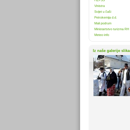
Vinistra
Svijet u čaši
Petrokemija d.d.
Mali podrum
Ministartstvo turizma RH
Meteo-info
Iz naše galerije slika.