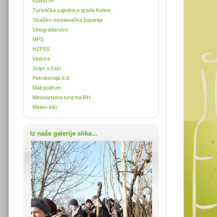
Kutina.Hr
Turistička zajednica grada Kutine
Sisačko-moslavačka županija
Vinogradarstvo
MPS
HZPSS
Vinistra
Svijet u čaši
Petrokemija d.d.
Mali podrum
Ministartstvo turizma RH
Meteo-info
Iz naše galerije slika...