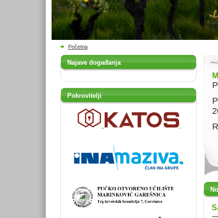
Početna
Najave događanja
M
P
Pokrovitelji
P
2
R
No
S