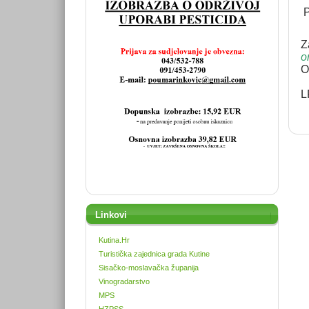
P
Z
o
O
L
Linkovi
Kutina.Hr
Turistička zajednica grada Kutine
Sisačko-moslavačka županija
Vinogradarstvo
MPS
HZPSS