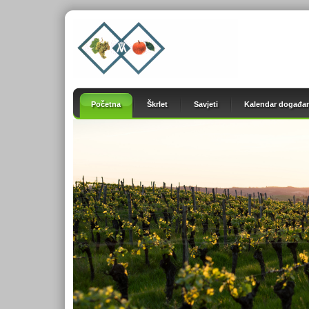
Početna
Škrlet
Savjeti
Kalendar događan