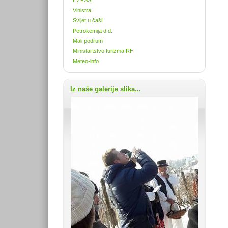
Vinistra
Svijet u čaši
Petrokemija d.d.
Mali podrum
Ministartstvo turizma RH
Meteo-info
Iz naše galerije slika...