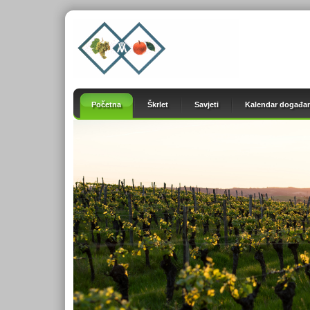
Početna
Škrlet
Savjeti
Kalendar događan