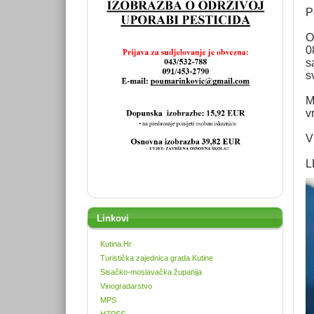
P
O
0
s
s
M
v
V
L
Linkovi
Kutina.Hr
Turistička zajednica grada Kutine
Sisačko-moslavačka županija
Vinogradarstvo
MPS
HZPSS