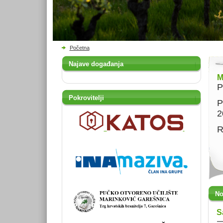
Početna
Najave događanja
M
P
Pokrovitelji
P
2
R
No
S