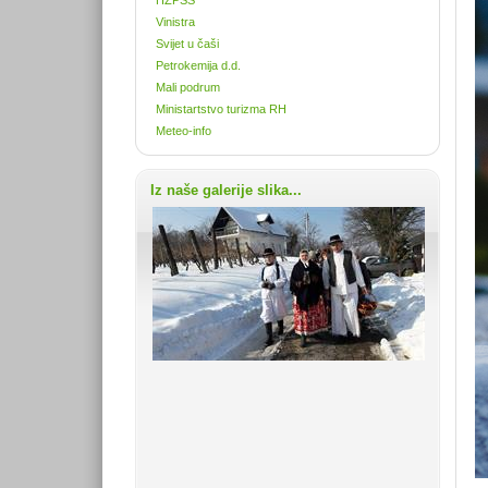
Vinistra
Svijet u čaši
Petrokemija d.d.
Mali podrum
Ministartstvo turizma RH
Meteo-info
Iz naše galerije slika...