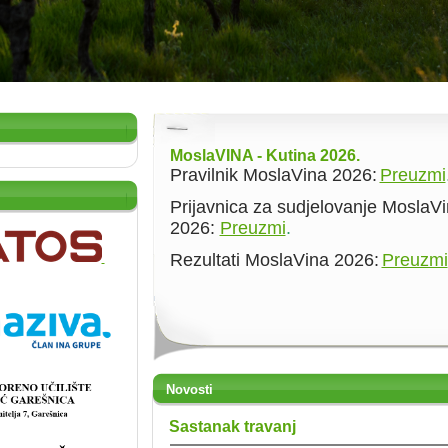
MoslaVINA - Kutina 2026.
Pravilnik MoslaVina 2026:
Preuzmi
Prijavnica za sudjelovanje MoslaV
2026:
Preuzmi
.
Rezultati MoslaVina 2026:
Preuzmi
Novosti
Sastanak travanj