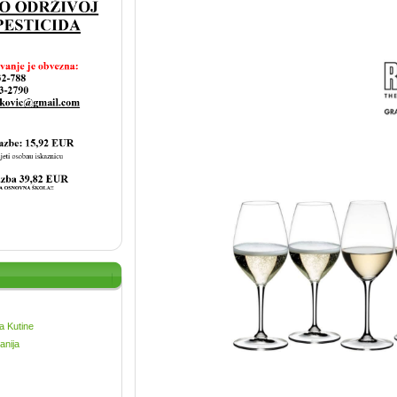
a Kutine
anija