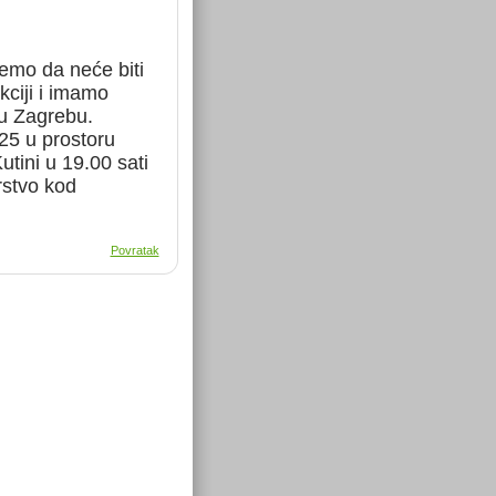
jemo da neće biti
kciji i imamo
 u Zagrebu.
25 u prostoru
utini u 19.00 sati
rstvo kod
Povratak