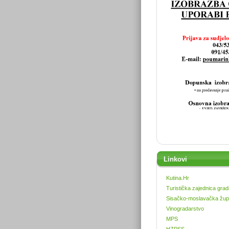
Linkovi
Kutina.Hr
Turistička zajednica grad
Sisačko-moslavačka žup
Vinogradarstvo
MPS
HZPSS