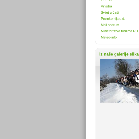
Vinistra
Svijet u čaši
Petrokemija d.d.
Mali podrum
Ministartstvo turizma RH
Meteo-info
Iz naše galerije slika.