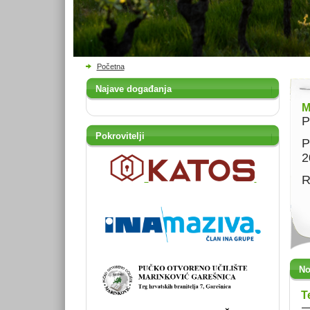
Početna
Najave događanja
M
P
Pokrovitelji
P
2
R
No
T