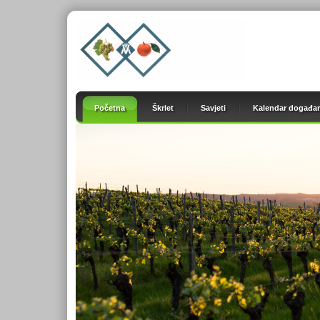
Početna
Škrlet
Savjeti
Kalendar događan