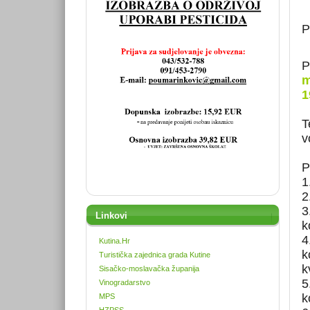
P
P
m
1
T
v
P
1
2
3
Linkovi
k
4
Kutina.Hr
k
Turistička zajednica grada Kutine
k
Sisačko-moslavačka županija
5
Vinogradarstvo
k
MPS
HZPSS