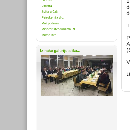
6
Vinistra
d
Svijet u čaši
d
Petrokemija d.d.
Mali podrum
T
Ministartstvo turizma RH
Meteo-info
P
A
(
Iz naše galerije slika...
V
U