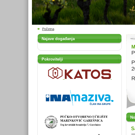
Početna
Najave događanja
M
P
Pokrovitelji
P
2
R
No
S