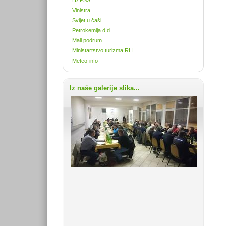
Vinistra
Svijet u čaši
Petrokemija d.d.
Mali podrum
Ministartstvo turizma RH
Meteo-info
Iz naše galerije slika...