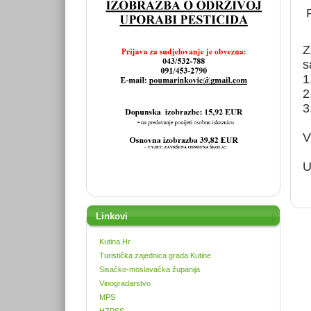
P
Z
s
1
2
3
V
U
Linkovi
Kutina.Hr
Turistička zajednica grada Kutine
Sisačko-moslavačka županija
Vinogradarstvo
MPS
HZPSS