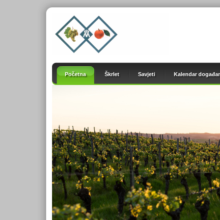
Početna
Škrlet
Savjeti
Kalendar događan