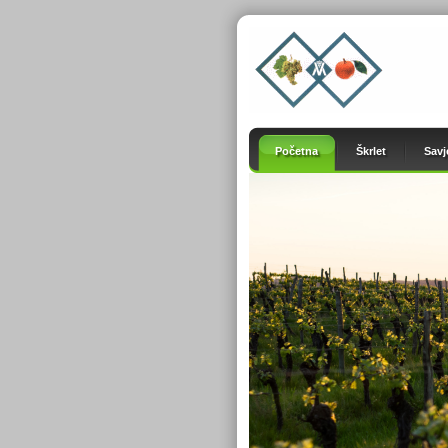
Početna
Škrlet
Savj