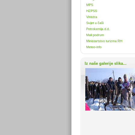
MPS
HZPSS
Vinistra
Svijet u čaši
Petrokemija d.d.
Mali podrum
Ministartstvo turizma RH
Meteo-info
Iz naše galerije slika...