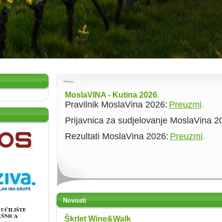
MoslaVINA - Kutina 2026.
Pravilnik MoslaVina 2026:
Preuzmi
.
Prijavnica za sudjelovanje MoslaVina 
Rezultati MoslaVina 2026:
Preuzmi
.
Novosti
Škrlet Wine&Walk