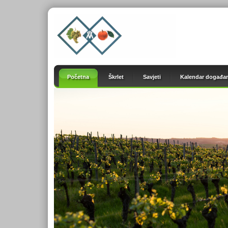
Početna
Škrlet
Savjeti
Kalendar događan