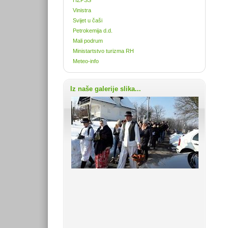
Vinistra
Svijet u čaši
Petrokemija d.d.
Mali podrum
Ministartstvo turizma RH
Meteo-info
Iz naše galerije slika...