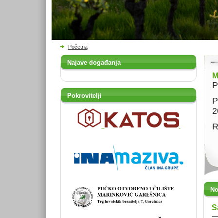
Početna
Najave događanja
M
P
Pokrovitelji
P
2
R
No
S