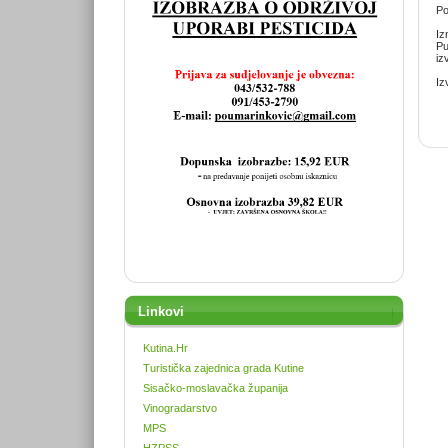
Po
Iz
Pu
iz
Iz
Linkovi
Kutina.Hr
Turistička zajednica grada Kutine
Sisačko-moslavačka županija
Vinogradarstvo
MPS
HZPSS