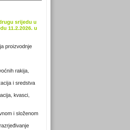
drugu srijedu u
edu 11.2.2026. u
ja proizvodnje
oćnih rakija,
cija i sredstva
cija, kvasci,
tavnom i složenom
(razrjeđivanje