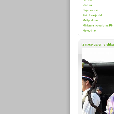
Vinistra
Svijet u čaši
Petrokemija d.d.
Mali podrum
Ministartstvo turizma RH
Meteo-info
Iz naše galerije slika.