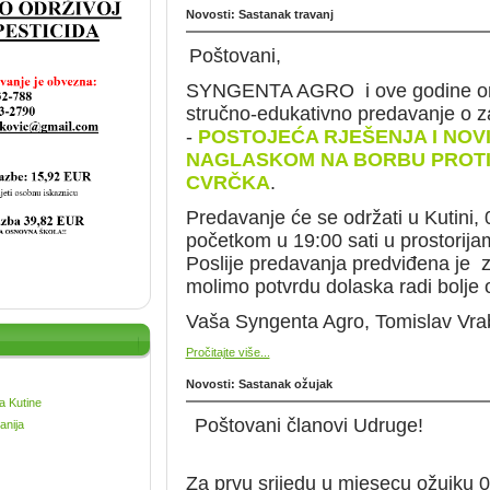
Novosti: Sastanak travanj
Poštovani,
SYNGENTA AGRO i ove godine org
stručno-edukativno predavanje o za
-
POSTOJEĆA RJEŠENJA I NOVI
NAGLASKOM NA BORBU PROT
CVRČKA
.
Predavanje će se održati u Kutini,
početkom u 19:00 sati u prostorija
Poslije predavanja predviđena je 
molimo potvrdu dolaska radi bolje 
Vaša Syngenta Agro, Tomislav Vrabe
Pročitajte više...
Novosti: Sastanak ožujak
a Kutine
Poštovani članovi Udruge!
anija
Za prvu srijedu u mjesecu ožujku 