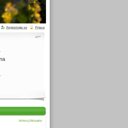
Registrirajte se
Prijava
.
ina
.
Arhiva
|
Aktualno