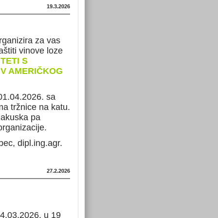
19.3.2026
anizira za vas
štiti vinove loze
TETI S
IV AMERIČKOG
 01.04.2026. sa
ma tržnice na katu.
zakuska pa
organizacije.
c, dipl.ing.agr.
27.2.2026
04.03.2026. u 19