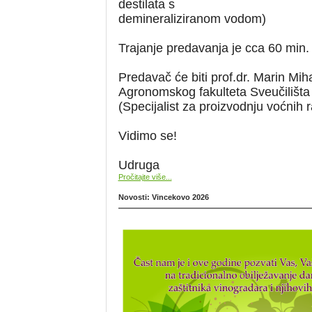
destilata s
demineraliziranom vodom)
Trajanje predavanja je cca 60 min.
Predavač će biti prof.dr. Marin Miha
Agronomskog fakulteta Sveučilišta
(Specijalist za proizvodnju voćnih r
Vidimo se!
Udruga
Pročitajte više...
Novosti: Vincekovo 2026