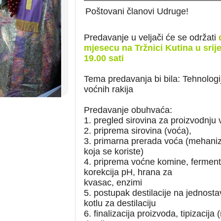
Poštovani članovi Udruge!
Predavanje u veljači će se održati
mjesecu na Tržnici Kutina u srij
19.00 sati
Tema predavanja bi bila: Tehnologi
voćnih rakija
Predavanje obuhvaća:
1. pregled sirovina za proizvodnju v
2. priprema sirovina (voća),
3. primarna prerada voća (mehaniza
koja se koriste)
4. priprema voćne komine, fermenta
korekcija pH, hrana za
kvasac, enzimi
5. postupak destilacije na jednos
kotlu za destilaciju
6. finalizacija proizvoda, tipizacija 