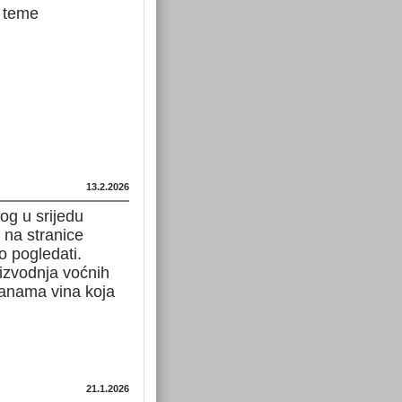
e teme
13.2.2026
g u srijedu
 na stranice
o pogledati.
oizvodnja voćnih
manama vina koja
21.1.2026