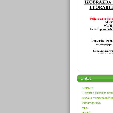
Linkovi
Kutina.Hr
Turistička zajednica grad
Sisačko-moslavačka žup
Vinogradarstvo
MPS
HZPSS