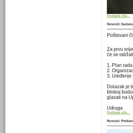
Pročitajte više...
Novosti: Sastana
Poštovani č
Za prvu srij
će se održat
1. Plan rada
2. Organiza
3. Uređenje 
Dolazak je b
bliskoj budu
glasati na U
Udruga
Pročitajte više...
Novosti: Predava