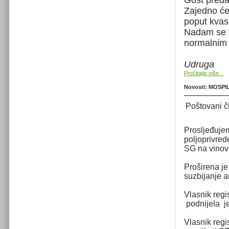
Zajedno će
poput kvas
Nadam se v
normalnim
Udruga
Pročitajte više...
Novosti: MOSPI
Poštovani č
Prosljeđujem
poljoprivred
SG na vinovu
Proširena je
suzbijanje a
Vlasnik reg
podnijela je
Vlasnik regi