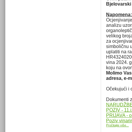
Bjelovarski
Napomena
Ocjenjivanje
analizu uzor
organoleptič
velikog broj
za ocjenjiva
simboličnu 
uplatiti na 
HR432402006
vina 2024. g
koju na ovom
Molimo Vas 
adresa, e-ma
Očekujući i 
Dokumenti z
NARUDŽBENI
POZIV - 11.
PRIJAVA - o
Poziv vinar
Pročitajte više...