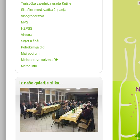
Turistička zajednica grada Kutine
Sisačko-moslavačka županija
Vinogradarstvo
MPS
HZPSS
Vinistra
Svijet u čaši
Petrokemija d.d.
Mali podrum
Ministartstvo turizma RH
Meteo-info
Iz naše galerije slika...