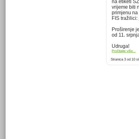
na etiketi 
vrijeme biti
primjenu na
FIS tražilici:
Proširenje 
od 11. srpnj
Udruga!
Pročitajte više...
Stranica 3 od 10 s