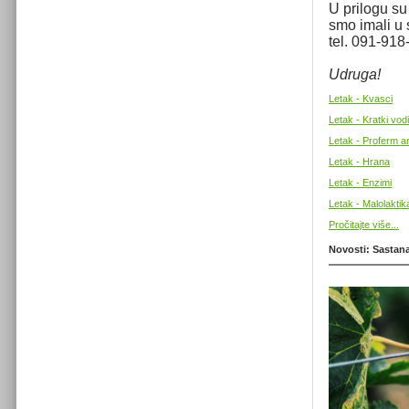
U prilogu su
smo imali u 
tel. 091-91
Udruga!
Letak - Kvasci
Letak - Kratki vod
Letak - Proferm 
Letak - Hrana
Letak - Enzimi
Letak - Malolaktik
Pročitajte više...
Novosti: Sastana