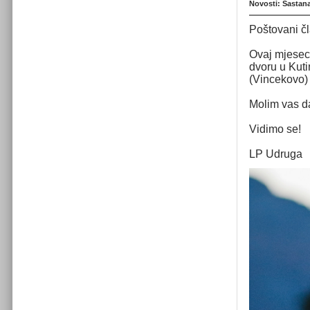
Novosti: Sastan
Poštovani č
Ovaj mjesec
dvoru u Kut
(Vincekovo)
Molim vas d
Vidimo se!
LP Udruga