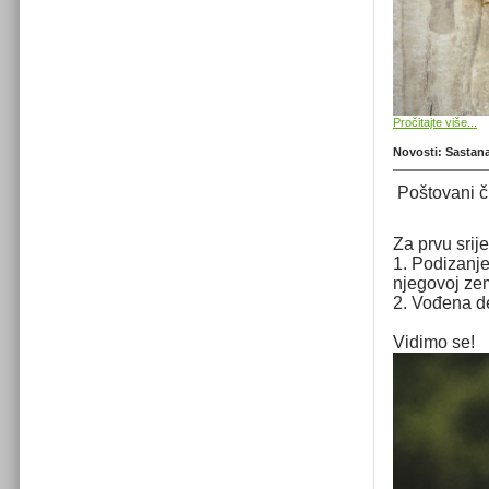
Pročitajte više...
Novosti: Sastana
Poštovani č
Za prvu srij
1. Podizanje
njegovoj ze
2. Vođena de
Vidimo se!