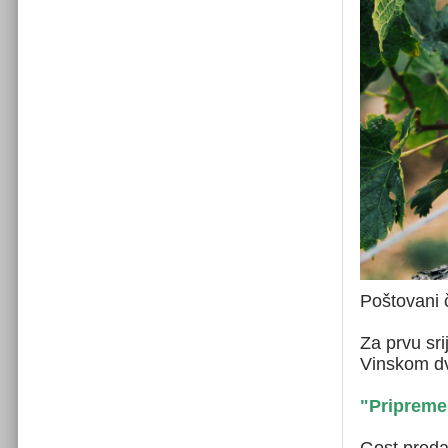
Poštovani 
Za prvu sri
Vinskom dv
"Pripreme
Gost predav