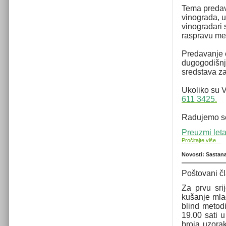
Tema predava
vinograda, u
vinogradari 
raspravu me
Predavanje će
dugogodišnji
sredstava za 
Ukoliko su V
611 3425
.
Radujemo s
Preuzmi let
Pročitajte više...
Novosti: Sastan
Poštovani č
Za prvu sr
kušanje mla
blind metodi
19.00 sati 
broja uzorak