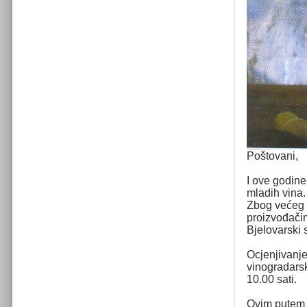
Poštovani,
I ove godine
mladih vina
Zbog većeg z
proizvođačim
Bjelovarski 
Ocjenjivanje
vinogradarsk
10.00 sati.
Ovim putem 