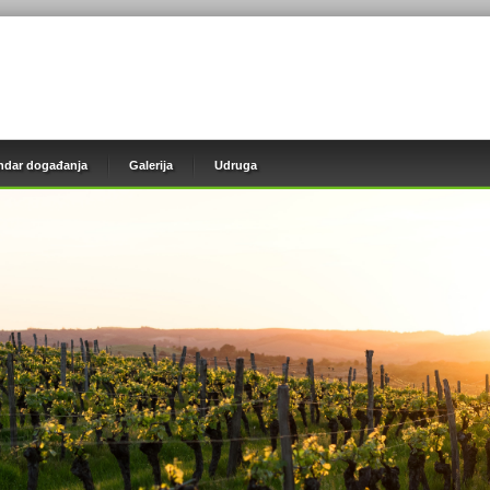
ndar događanja
Galerija
Udruga