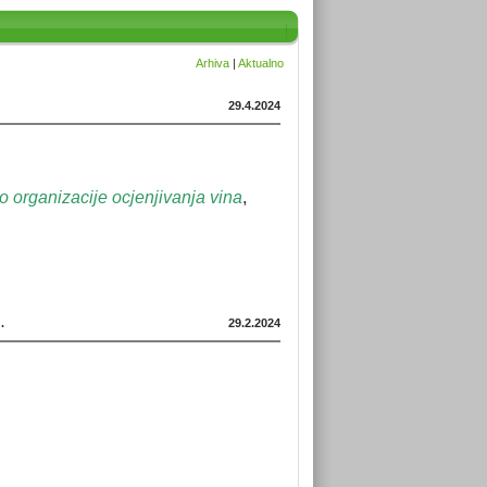
Arhiva
|
Aktualno
29.4.2024
 organizacije ocjenjivanja vina
,
.
29.2.2024