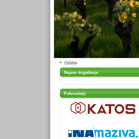
Početna
Najave događanja
Pokrovitelji