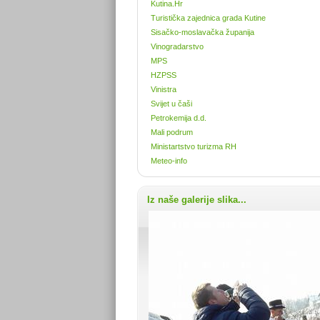
Kutina.Hr
Turistička zajednica grada Kutine
Sisačko-moslavačka županija
Vinogradarstvo
MPS
HZPSS
Vinistra
Svijet u čaši
Petrokemija d.d.
Mali podrum
Ministartstvo turizma RH
Meteo-info
Iz naše galerije slika...