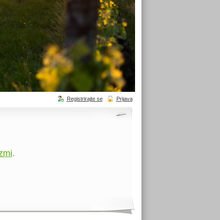
Registrirajte se
Prijava
zmi
.