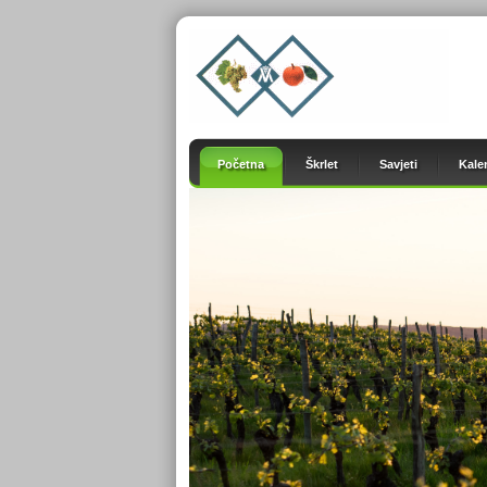
Početna
Škrlet
Savjeti
Kale