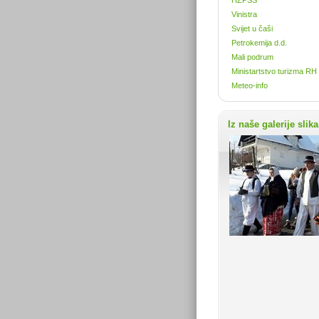
Vinistra
Svijet u čaši
Petrokemija d.d.
Mali podrum
Ministartstvo turizma RH
Meteo-info
Iz naše galerije slika.