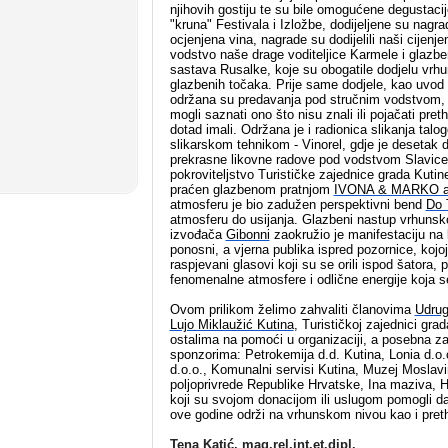
njihovih gostiju te su bile omogućene degustacij
"kruna" Festivala i Izložbe, dodijeljene su nagra
ocjenjena vina, nagrade su dodijelili naši cijenjen
vodstvo naše drage voditeljice Karmele i glazbe
sastava Rusalke, koje su obogatile dodjelu vr
glazbenih točaka. Prije same dodjele, kao uvod 
održana su predavanja pod stručnim vodstvom, n
mogli saznati ono što nisu znali ili pojačati pre
dotad imali. Održana je i radionica slikanja talo
slikarskom tehnikom - Vinorel, gdje je desetak d
prekrasne likovne radove pod vodstvom Slavic
pokroviteljstvo Turističke zajednice grada Kutin
praćen glazbenom pratnjom
IVONA & MARKO a
atmosferu je bio zadužen perspektivni bend
Do 
atmosferu do usijanja. Glazbeni nastup vrhunsk
izvođača
Gibonni
zaokružio je manifestaciju na
ponosni, a vjerna publika ispred pozornice, kojoj
raspjevani glasovi koji su se orili ispod šatora, 
fenomenalne atmosfere i odlične energije koja se
Ov
om prilikom želimo zahvaliti članovima
Udrug
Lujo Miklaužić Kutina
, Turističkoj zajednici gra
ostalima na pomoći u organizaciji, a posebna z
sponzorima: Petrokemija d.d. Kutina, Lonia d.o.
d.o.o., Komunalni servisi Kutina, Muzej Moslavi
poljoprivrede Republike Hrvatske, Ina maziva, H
koji su svojom donacijom ili uslugom pomogli da
ove godine održi na vrhunskom nivou kao i pret
Tena Katić, mag.rel.int.et.dipl.