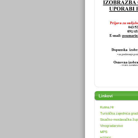
Linkovi
Kutina.Hr
Turistička zajednica grad
Sisačko-moslavačka žup
Vinogradarstvo
MPS
HZPSS