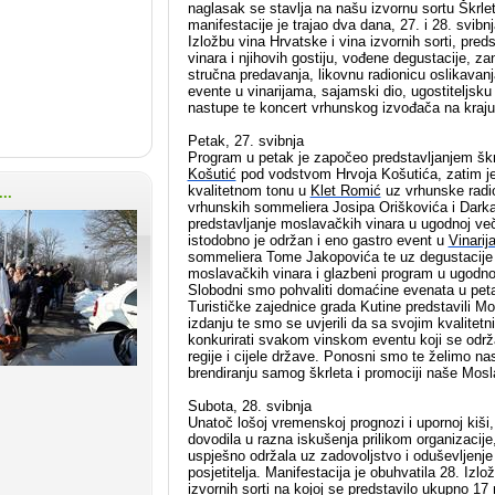
naglasak se stavlja na našu izvornu sortu Škrl
manifestacije je trajao dva dana, 27. i 28. svibnj
Izložbu vina Hrvatske i vina izvornih sorti, pre
vinara i njihovih gostiju, vođene degustacije, zan
stručna predavanja, likovnu radionicu oslikavanj
evente u vinarijama, sajamski dio, ugostiteljsk
nastupe te koncert vrhunskog izvođača na kraju
Petak, 27. svibnja
Program u petak je započeo predstavljanjem škr
Košutić
pod vodstvom Hrvoja Košutića, zatim je
kvalitetnom tonu u
Klet Romić
uz vrhunske radi
..
vrhunskih sommeliera Josipa Oriškovića i Darka
predstavljanje moslavačkih vinara u ugodnoj več
istodobno je održan i eno gastro event u
Vinarij
sommeliera Tome Jakopovića te uz degustacije i
moslavačkih vinara i glazbeni program u ugodn
Slobodni smo pohvaliti domaćine evenata u peta
Turističke zajednice grada Kutine predstavili M
izdanju te smo se uvjerili da sa svojim kvalit
konkurirati svakom vinskom eventu koji se održ
regije i cijele države. Ponosni smo te želimo nast
brendiranju samog škrleta i promociji naše Mos
Subota, 28. svibnja
Unatoč lošoj vremenskoj prognozi i upornoj kiši, 
dovodila u razna iskušenja prilikom organizacije
uspješno održala uz zadovoljstvo i oduševljenj
posjetitelja. Manifestacija je obuhvatila 28. Izlo
izvornih sorti na kojoj se predstavilo ukupno 17