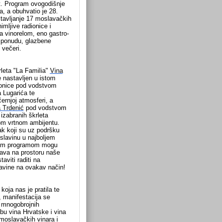
et. Program ovogodišnje
a, a obuhvatio je 28.
dstavljanje 17 moslavačkih
imljive radionice i
a vinorelom, eno gastro-
u ponudu, glazbene
 večeri.
leta "La Familia"
Vina
 nastavljen u istom
onice pod vodstvom
 Lugarića te
ernjoj atmosferi, a
a Trdenić
pod vodstvom
zabranih škrleta
om vrtnom ambijentu.
k koji su uz podršku
oslavinu u najboljem
etnim programom mogu
ava na prostoru naše
aviti raditi na
lavine na ovakav način!
koja nas je pratila te
, manifestacija se
e mnogobrojnih
žbu vina Hrvatske i vina
 moslavačkih vinara i