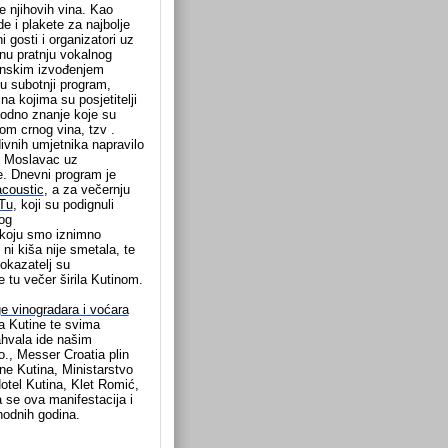
e njihovih vina. Kao
de i plakete za najbolje
i gosti i organizatori uz
nu pratnju vokalnog
hunskim izvođenjem
u subotnji program,
a kojima su posjetitelji
thodno znanje koje su
gom crnog vina, tzv .
ivnih umjetnika napravilo
e Moslavac uz
e. Dnevni program je
coustic
, a za večernju
Tu
, koji su podignuli
og
 koju smo iznimno
 ni kiša nije smetala, te
pokazatelj su
 tu večer širila Kutinom.
e vinogradara i voćara
da Kutine te svima
ahvala ide našim
o., Messer Croatia plin
ne Kutina, Ministarstvo
otel Kutina, Klet Romić,
 se ova manifestacija i
hodnih godina.