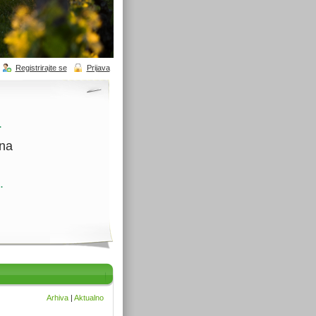
Registrirajte se
Prijava
.
ina
.
Arhiva
|
Aktualno