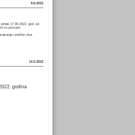
9.6.2022
 petak 17.06.2022. god. od
Svi su pozvani.
jivanja i izložbe vina.
12.5.2022
 2022. godina