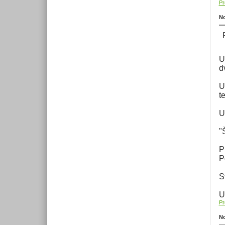
Pr
No
P
U
d
U
t
U
"
P
P
S
U
Pr
No