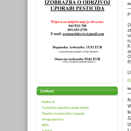
No
P
D
s
v
r
K
a
O
R
L
Pr
No
Linkovi
M
Kutina.Hr
W
Turistička zajednica grada Kutine
k
Sisačko-moslavačka županija
S
Vinogradarstvo
i
MPS
L
HZPSS