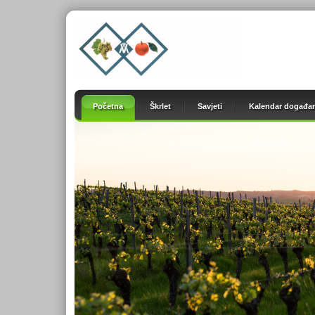
Početna
Škrlet
Savjeti
Kalendar događan