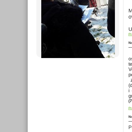
M
o
U
Pr
No
o
t
V
p
z
(
d
i
g
(7
Pr
No
P