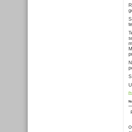
R
g
S
t
T
s
m
M
p
N
p
S
U
Pr
No
O