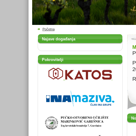
Početna
Najave događanja
M
P
Pokrovitelji
P
2
R
No