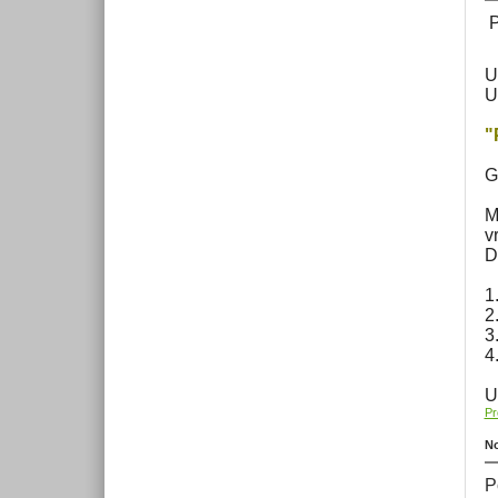
P
U
U
"
G
M
v
D
1
2
3
4
U
Pr
No
P