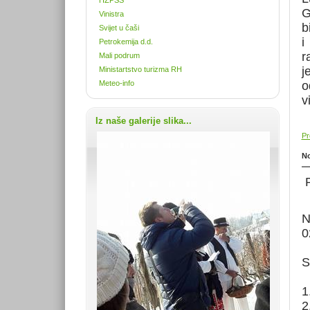
G
Vinistra
b
Svijet u čaši
i
Petrokemija d.d.
r
Mali podrum
j
Ministartstvo turizma RH
Meteo-info
o
v
Iz naše galerije slika...
Pr
No
P
N
0
S
1
2