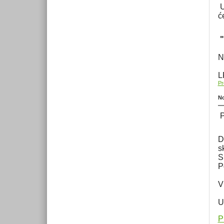
U
ć
"
N
L
Pr
No
P
D
s
S
P
V
U
P