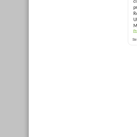
č
p
R
U
M
Pr
Str